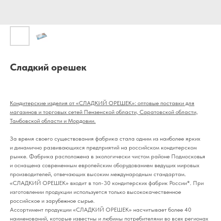
Сладкий орешек
Кондитерские изделия от «СЛАДКИЙ ОРЕШЕК»: оптовые поставки для
магазинов и торговых сетей Пензенской области, Саратовской области,
Тамбовской области и Мордовии.
За время своего существования фабрика стала одним из наиболее ярких
и динамично развивающихся предприятий на российском кондитерском
рынке. Фабрика расположена в экологически чистом районе Подмосковья
и оснащена современным европейским оборудованием ведущих мировых
производителей, отвечающих высоким международным стандартам.
«СЛАДКИЙ ОРЕШЕК» входит в топ-30 кондитерских фабрик России*. При
изготовлении продукции используется только высококачественное
российское и зарубежное сырье.
Ассортимент продукции «СЛАДКИЙ ОРЕШЕК» насчитывает более 40
наименований, которые известны и любимы потребителями во всех регионах