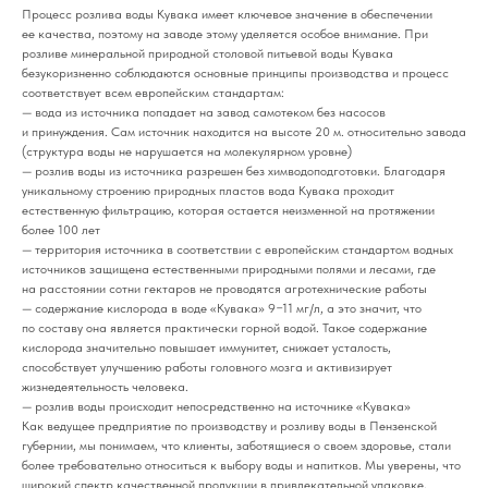
Процесс розлива воды Кувака имеет ключевое значение в обеспечении
ее качества, поэтому на заводе этому уделяется особое внимание. При
розливе минеральной природной столовой питьевой воды Кувака
безукоризненно соблюдаются основные принципы производства и процесс
соответствует всем европейским стандартам:
— вода из источника попадает на завод самотеком без насосов
и принуждения. Сам источник находится на высоте 20 м. относительно завода
(структура воды не нарушается на молекулярном уровне)
— розлив воды из источника разрешен без химводоподготовки. Благодаря
уникальному строению природных пластов вода Кувака проходит
естественную фильтрацию, которая остается неизменной на протяжении
более 100 лет
— территория источника в соответствии с европейским стандартом водных
источников защищена естественными природными полями и лесами, где
на расстоянии сотни гектаров не проводятся агротехнические работы
— содержание кислорода в воде «Кувака» 9−11 мг/л, а это значит, что
по составу она является практически горной водой. Такое содержание
кислорода значительно повышает иммунитет, снижает усталость,
способствует улучшению работы головного мозга и активизирует
жизнедеятельность человека.
— розлив воды происходит непосредственно на источнике «Кувака»
Как ведущее предприятие по производству и розливу воды в Пензенской
губернии, мы понимаем, что клиенты, заботящиеся о своем здоровье, стали
более требовательно относиться к выбору воды и напитков. Мы уверены, что
широкий спектр качественной продукции в привлекательной упаковке,