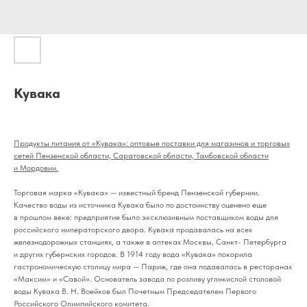
Кувака
Продукты питания от «Кувака»: оптовые поставки для магазинов и торговых
сетей Пензенской области, Саратовской области, Тамбовской области
и Мордовии.
Торговая марка «Кувака» — известный бренд Пензенской губернии.
Качество воды из источника Кувака было по достоинству оценено еще
в прошлом веке: предприятие было эксклюзивным поставщиком воды для
российского императорского двора. Кувака продавалась на всех
железнодорожных станциях, а также в аптеках Москвы, Санкт- Петербурга
и других губернских городов. В 1914 году вода «Кувака» покорила
гастрономическую столицу мира — Париж, где она подавалась в ресторанах
«Максим» и «Савой». Основатель завода по розливу углнкислой столовой
воды Кувака В. Н. Воейков был Почетным Председателем Первого
Российского Олимпийского комитета.